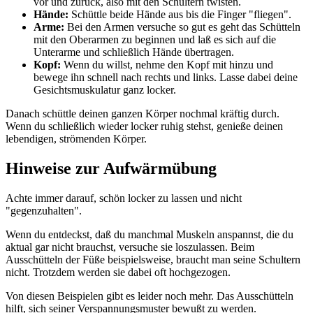
vor und zurück, also mit den Schultern twisten.
Hände:
Schüttle beide Hände aus bis die Finger "fliegen".
Arme:
Bei den Armen versuche so gut es geht das Schütteln
mit den Oberarmen zu beginnen und laß es sich auf die
Unterarme und schließlich Hände übertragen.
Kopf:
Wenn du willst, nehme den Kopf mit hinzu und
bewege ihn schnell nach rechts und links. Lasse dabei deine
Gesichtsmuskulatur ganz locker.
Danach schüttle deinen ganzen Körper nochmal kräftig durch.
Wenn du schließlich wieder locker ruhig stehst, genieße deinen
lebendigen, strömenden Körper.
Hinweise zur Aufwärmübung
Achte immer darauf, schön locker zu lassen und nicht
"gegenzuhalten".
Wenn du entdeckst, daß du manchmal Muskeln anspannst, die du
aktual gar nicht brauchst, versuche sie loszulassen. Beim
Ausschütteln der Füße beispielsweise, braucht man seine Schultern
nicht. Trotzdem werden sie dabei oft hochgezogen.
Von diesen Beispielen gibt es leider noch mehr. Das Ausschütteln
hilft, sich seiner Verspannungsmuster bewußt zu werden.